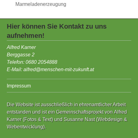
Marmeladenerzeugung
Hier können Sie Kontakt zu uns
aufnehmen!
Alfred Karner
Berggasse 2
Telefon: 0680 2054888
E-Mail:
alfred@menschen-mit-zukunft.at
Impressum
Die Website ist ausschließlich in ehrenamtlicher Arbeit
entstanden und ist ein Gemeinschaftsprojekt von
Alfred
Karner (Fotos & Text)
und
Susanne Nast (Webdesign &
Webentwicklung)
.