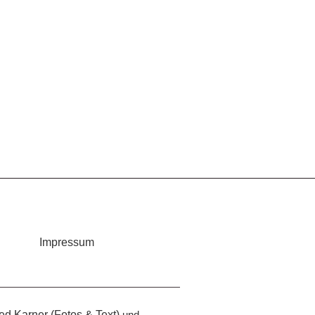
Impressum
red Karner (Fotos & Text)
und