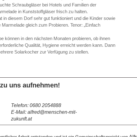
chte Schraubgläser bei Hotels und Familien der
melade in Kunststoffgläser frisch zu halten.
n diesem Dorf sehr gut funktioniert und die Kinder sowie
he Marmelade gleich zum Probieren. Tenor: „Einfach
pe können in den nächsten Monaten probieren, ob ihnen
erforderliche Qualität, Hygiene erreicht werden kann. Dann
ehrere Solarkocher zur Verfügung zu stellen.
 zu uns aufnehmen!
Telefon: 0680 2054888
E-Mail:
alfred@menschen-mit-
zukunft.at
namtlicher Arbeit entstanden und ist ein Gemeinschaftsprojekt von
Alf