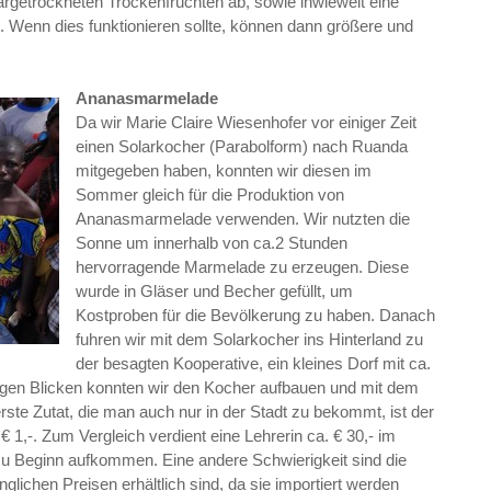
largetrockneten Trockenfrüchten ab, sowie inwieweit eine
. Wenn dies funktionieren sollte, können dann größere und
Ananasmarmelade
Da wir Marie Claire Wiesenhofer vor einiger Zeit
einen Solarkocher (Parabolform) nach Ruanda
mitgegeben haben, konnten wir diesen im
Sommer gleich für die Produktion von
Ananasmarmelade verwenden. Wir nutzten die
Sonne um innerhalb von ca.2 Stunden
hervorragende Marmelade zu erzeugen. Diese
wurde in Gläser und Becher gefüllt, um
Kostproben für die Bevölkerung zu haben. Danach
fuhren wir mit dem Solarkocher ins Hinterland zu
der besagten Kooperative, ein kleines Dorf mit ca.
igen Blicken konnten wir den Kocher aufbauen und mit dem
te Zutat, die man auch nur in der Stadt zu bekommt, ist der
 1,-. Zum Vergleich verdient eine Lehrerin ca. € 30,- im
zu Beginn aufkommen. Eine andere Schwierigkeit sind die
glichen Preisen erhältlich sind, da sie importiert werden